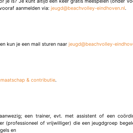
or je is? Je kunt altijd één keer gratis meespelen (onder v
 vooraf aanmelden via:
jeugd@beachvolley-eindhoven.nl
.
en kun je een mail sturen naar
jeugd@beachvolley-eindhove
dmaatschap & contributie
.
ng aanwezig; een trainer, evt. met assistent of een coör
rainer (professioneel of vrijwilliger) die een jeugdgroep be
gels en