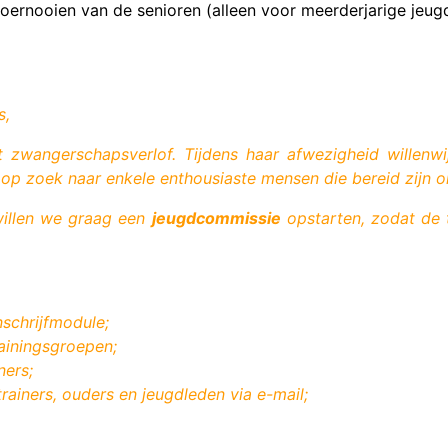
rnooien van de senioren (alleen voor meerderjarige jeug
s,
t zwangerschapsverlof
. Tijdens
haar
afwezigheid wil
len
w
e
op zoek naar enkele enthousiaste mensen die bereid zijn 
willen we graag een
jeugdcommissie
opstarten, zodat de 
schrijfmodule;
ainingsgroepen;
ners;
rainers, ouders en jeugdleden via e-mail;