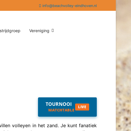
info@beachvolley-eindhoven.nl
trijdgroep
Vereniging
TOURNOOI
LIVE
MATCHTABLE
llen volleyen in het zand. Je kunt fanatiek