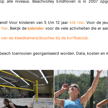
n op alle niveaus. Beachvolley Eindhoven is in 2007 o
end! Voor kinderen van 5 t/m 12 jaar
klik hier
. Voor de je
 hier
. Bekijk de
kalender
voor de vele activiteiten die er a
 van de kleedkamers/douches bij de korfbalclub.
beach toernooien georganiseerd worden. Data, kosten en m