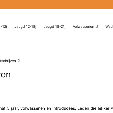
-12j
Jeugd 12-18j
Jeugd 18-21j
Volwassenen
Weds
itschrijven
ven
af 5 jaar, volwassenen en introducees. Leden die lekker wi